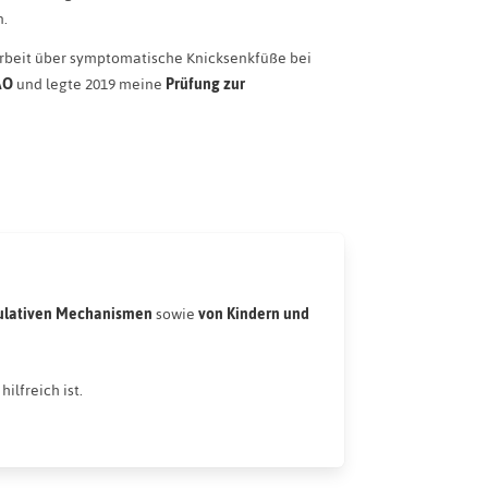
n.
arbeit über symptomatische Knicksenkfüße bei
AO
und legte 2019 meine
Prüfung zur
gulativen Mechanismen
sowie
von Kindern und
ilfreich ist.