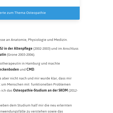
swerte zum Thema Osteopathie
esse an Anatomie, Physiologie und Medizin.
SJ
in der Altenpflege
(2002-2003) und im Anschluss
utin
(Grone 2003-2006).
ysiotherapeutin in Hamburg und machte
eckenboden
und
CMD
.
s aber nicht nach und mir wurde klar, dass mir
t um Menschen mit funktionellen Problemen
n ich das
Osteopathie-Studium an der SKOM
(2012-
neben dem Studium half mir die neu erlernten
nwendungsfälle zu verstehen sowie das