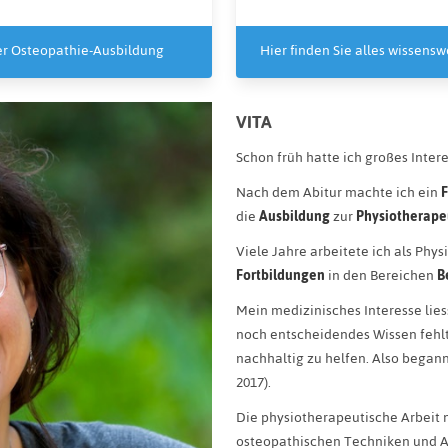
der Osteopathie-Ausbildung
Hier finden Sie alles wissen
VITA
Schon früh hatte ich großes Inter
Nach dem Abitur machte ich ein
F
die
Ausbildung
zur
Physiotherape
Viele Jahre arbeitete ich als Ph
Fortbildungen
in den Bereichen
B
Mein medizinisches Interesse lies
noch entscheidendes Wissen fehl
nachhaltig zu helfen. Also began
2017).
Die physiotherapeutische Arbeit 
osteopathischen Techniken und A